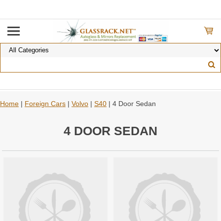
Home
|
Foreign Cars
|
Volvo
|
S40
| 4 Door Sedan
4 DOOR SEDAN